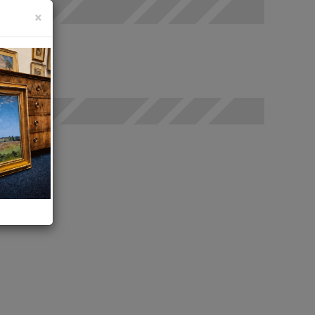
×
odáno
t
rovat