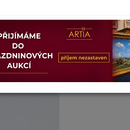
Dosažená cena:
nepr
Vyvolávací cena: 4 000 Kč
Pro účast v aukci se stačí přihlási
Přihlásit se
nebo
Regist