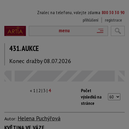
Znalec na telefonu, volejte zdarma
800 30 30 90
přihlášení
registrace
menu
431. AUKCE
Konec dražby 08.07.2026
|
|
|
Počet
«
1
2
3
4
výsledků na
stránce
Helena Puchýřová
Autor:
KVĚTINA VE VÁZE