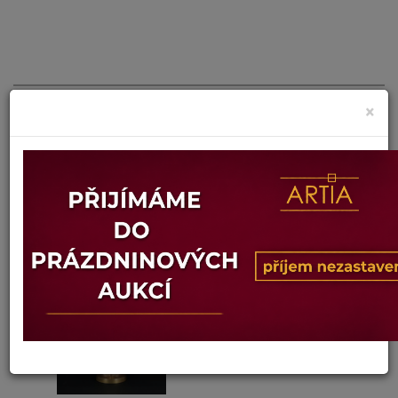
×
MOSAZNÁ KONVIČKA
Dosažená cena:
neprodáno
Vyvolávací cena: 350 Kč
Konec dražby:
08.07.2026 20:56 SELČ