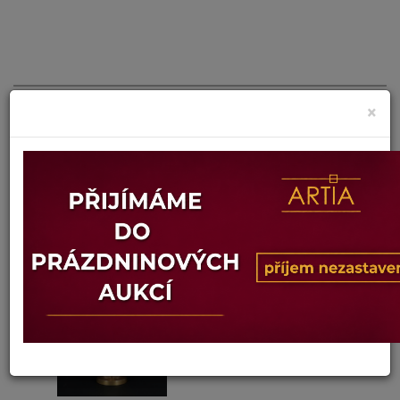
×
MOSAZNÁ KONVIČKA
Dosažená cena:
neprodáno
Vyvolávací cena: 350 Kč
Konec dražby:
08.07.2026 20:56 SELČ