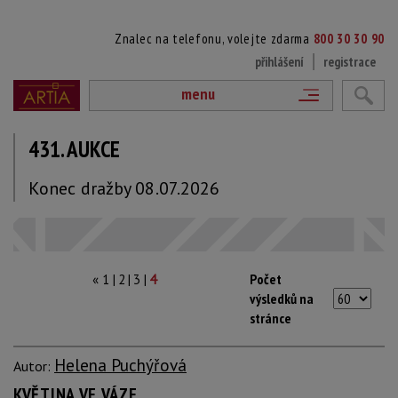
Znalec na telefonu, volejte zdarma
800 30 30 90
přihlášení
registrace
menu
431. AUKCE
Konec dražby 08.07.2026
|
|
|
Počet
«
1
2
3
4
výsledků na
stránce
Helena Puchýřová
Autor:
KVĚTINA VE VÁZE