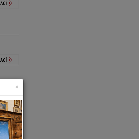
ACÍ
ACÍ
×
ACÍ