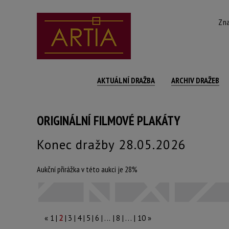
Zna
AKTUÁLNÍ DRAŽBA
ARCHIV DRAŽEB
ORIGINÁLNÍ FILMOVÉ PLAKÁTY
Konec dražby 28.05.2026
Aukční přirážka v této aukci je 28%
|
|
|
|
|
|
|
«
1
2
3
4
5
6
... |
8
... |
10
»