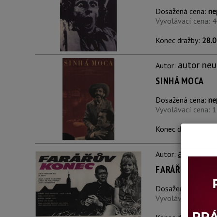
Dosažená cena:
ne
Vyvolávací cena: 
Konec dražby:
28.0
autor neu
Autor:
SINHÁ MOCA
Dosažená cena:
ne
Vyvolávací cena: 
Konec dražby:
28.0
autor neu
Autor:
FARÁŘŮV KONE
Dosažená cena:
ne
Vyvolávací cena: 