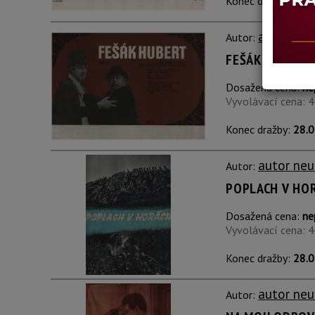
Konec dražby:
28.0
autor neu
Autor:
FEŠÁK HUBERT
Dosažená cena:
ne
Vyvolávací cena: 
Konec dražby:
28.0
autor neu
Autor:
POPLACH V HO
Dosažená cena:
ne
Vyvolávací cena: 
Konec dražby:
28.0
autor neu
Autor: