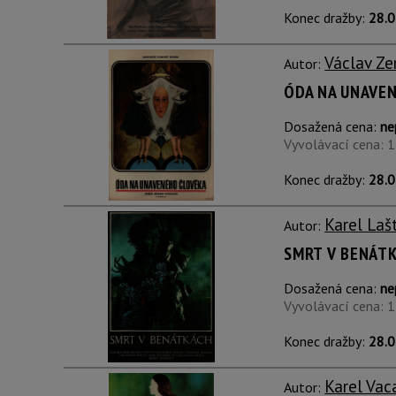
Konec dražby:
28.0
Václav Z
Autor:
ÓDA NA UNAVE
Dosažená cena:
ne
Vyvolávací cena: 
Konec dražby:
28.0
Karel Laš
Autor:
SMRT V BENÁT
Dosažená cena:
ne
Vyvolávací cena: 
Konec dražby:
28.0
Karel Vac
Autor: