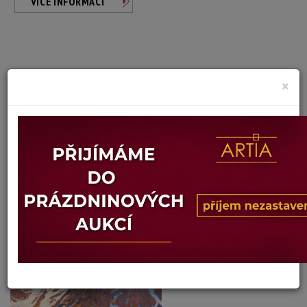
VÍCE INFORMACÍ
×
Jaroslav Josífko
Autor:
ROHÁČE
Dosažená cena:
neprodáno
Vyvolávací cena: 1 500 Kč
Konec dražby:
18.06.2026 20:02 SELČ