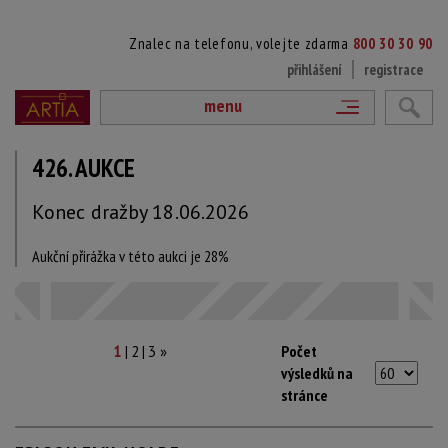
Znalec na telefonu, volejte zdarma
800 30 30 90
přihlášení
registrace
menu
426. AUKCE
Konec dražby 18.06.2026
Aukční přirážka v této aukci je 28%
|
|
Počet
1
2
3
»
výsledků na
stránce