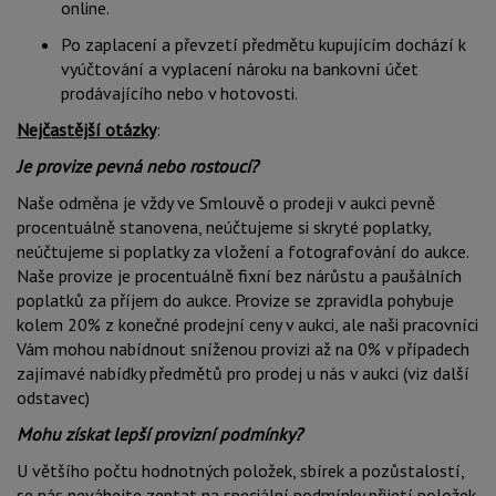
online.
Po zaplacení a převzetí předmětu kupujícím dochází k
vyúčtování a vyplacení nároku na bankovní účet
prodávajícího nebo v hotovosti.
Nejčastější otázky
:
Je provize pevná nebo rostoucí?
Naše odměna je vždy ve Smlouvě o prodeji v aukci pevně
procentuálně stanovena, neúčtujeme si skryté poplatky,
neúčtujeme si poplatky za vložení a fotografování do aukce.
Naše provize je procentuálně fixní bez nárůstu a paušálních
poplatků za příjem do aukce. Provize se zpravidla pohybuje
kolem 20% z konečné prodejní ceny v aukci, ale naši pracovníci
Vám mohou nabídnout sníženou provizi až na 0% v případech
zajímavé nabídky předmětů pro prodej u nás v aukci (viz další
odstavec)
Mohu získat lepší provizní podmínky?
U většího počtu hodnotných položek, sbírek a pozůstalostí,
se nás neváhejte zeptat na speciální podmínky přijetí položek