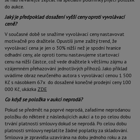
do aukce.
Jaký je předpoklad dosažení vyšší ceny oproti vyvolávací
ceně?
V současné době se snažíme vyvolávací ceny nastavovat
motivačně pro dražitele. Opustili jsme zažitý trend, že
vyvolávací cena je jen o 30% nižší než je spodní hranice
odhadní ceny, ale oproti tomu nastavujeme startovací
cenu na nižší částce, což vede dražitele k většímu zájmu a
vzájemném přehazování jednotlivých příhozů. Jako příklad
uvádíme obraz neurčeného autora s vyvolávací cenou 1 500
Kč s násobkem 67x do dosažené konečné prodejní ceny 100
000 Kč, ukázka
ZDE
Co když se položka v aukci neprodá?
Pokud se předmět na poprvé neprodá, zařadíme neprodanou
položku do některé z následujících aukcí a to po celou dobu
trvání platnosti smlouvy dokud se neprodá. Po celou dobu
platnosti smlouvy neplatíte žádné poplatky za skladování.
Smlouva je zpravidla uzavírána na dobu jednoho roku a za