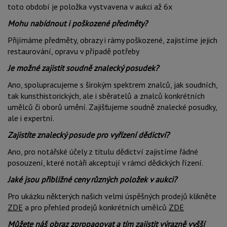
toto období je položka vystvavena v aukci až 6x
Mohu nabídnout i poškozené předměty?
Přijímáme předměty, obrazy i rámy poškozené, zajistíme jejich
restaurování, opravu v případě potřeby
Je možné zajistit soudně znalecký posudek?
Ano, spolupracujeme s širokým spektrem znalců, jak soudních,
tak kunsthistorických, ale i sběratelů a znalců konkrétních
umělců či oborů umění. Zajišťujeme soudně znalecké posudky,
ale i expertní.
Zajistíte znalecký posude pro vyřízení dědictví?
Ano, pro notářské účely z titulu dědictví zajistíme řádné
posouzení, které notáři akceptují v rámci dědických řízení.
Jaké jsou přibližné ceny různých položek v aukci?
Pro ukázku některých našich velmi úspěšných prodejů klikněte
ZDE
a pro přehled prodejů konkrétních umělců
ZDE
Můžete náš obraz zpropagovat a tím zajistit výrazně vyšší