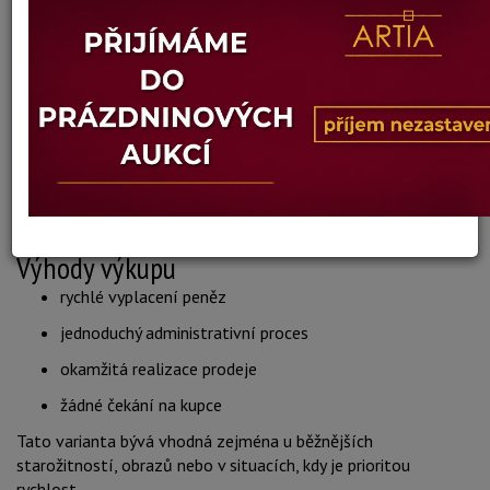
technický stav
aktuální poptávka na trhu
výjimečnost a sběratelská hodnota
VÝKUP STAROŽITNOSTÍ ZA HOTOVÉ
Pokud potřebujete peníze rychle, představuje přímý výkup
nejjednodušší řešení. Po odborném posouzení obdržíte
cenovou nabídku a v případě souhlasu může být obchod
uzavřen během krátké doby.
Výhody výkupu
rychlé vyplacení peněz
jednoduchý administrativní proces
okamžitá realizace prodeje
žádné čekání na kupce
Tato varianta bývá vhodná zejména u běžnějších
starožitností, obrazů nebo v situacích, kdy je prioritou
rychlost.