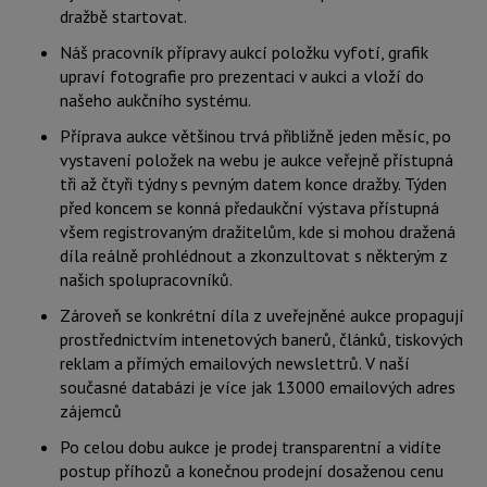
dražbě startovat.
Náš pracovník přípravy aukcí položku vyfotí, grafik
upraví fotografie pro prezentaci v aukci a vloží do
našeho aukčního systému.
Příprava aukce většinou trvá přibližně jeden měsíc, po
vystavení položek na webu je aukce veřejně přístupná
tři až čtyři týdny s pevným datem konce dražby. Týden
před koncem se konná předaukční výstava přístupná
všem registrovaným dražitelům, kde si mohou dražená
díla reálně prohlédnout a zkonzultovat s některým z
našich spolupracovníků.
Zároveň se konkrétní díla z uveřejněné aukce propagují
prostřednictvím intenetových banerů, článků, tiskových
reklam a přímých emailových newslettrů. V naší
současné databázi je více jak 13000 emailových adres
zájemců
Po celou dobu aukce je prodej transparentní a vidíte
postup příhozů a konečnou prodejní dosaženou cenu