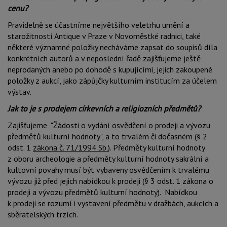
cenu?
Pravidelně se účastníme největšího veletrhu umění a
starožitností Antique v Praze v Novoměstké radnici, také
některé významné položky necháváme zapsat do soupisů díla
konkrétních autorů a v neposlední řadě zajišťujeme ještě
neprodaných anebo po dohodě s kupujícími, jejich zakoupené
položky z aukcí, jako zápůjčky kulturním institucím za účelem
výstav.
Jak to je s prodejem církevních a religiozních předmětů?
Zajišťujeme "Žádosti o vydání osvědčení o prodeji a vývozu
předmětů kulturní hodnoty", a to trvalém či dočasném (§ 2
odst. 1
zákona č. 71/1994 Sb.
). Předměty kulturní hodnoty
z oboru archeologie a předměty kulturní hodnoty sakrální a
kultovní povahy musí být vybaveny osvědčením k trvalému
vývozu již před jejich nabídkou k prodeji (§ 3 odst. 1 zákona o
prodeji a vývozu předmětů kulturní hodnoty). Nabídkou
k prodeji se rozumí i vystavení předmětu v dražbách, aukcích a
sběratelských trzích.