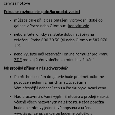
ceny za hotové
Pokud se rozhodnete položku prodat v aukci
můžete také přijít bez ohlášení v provozní době do
galerie v Praze nebo Olomouci,
kontakt zde
nebo si telefonicky zajistěte dobu návštěvy na
telefonu Praha 800 30 30 90 nebo Olomouc 587 070
191
nebo využijte náš rezervační online formulář pro Prahu
ZDE
pro zajištění volného termínu bez čekání
Jak probíhá příjem a následný prodej?
Po příchodu k nám do galerie bude předmět odborně
posouzen jedním z našich znalců, sdělíme
Vám přesnější odhadní cenu a částku vyvolávací ceny.
Naši pracovníci s Vámi vyplní Smlouvu o prodeji v aukci,
včetně všech nezbytných náležitostí. Každá položka
bude do smlouvy jednotlivě popsána a určena
vyvolávací cena, za kterou budeme položku v