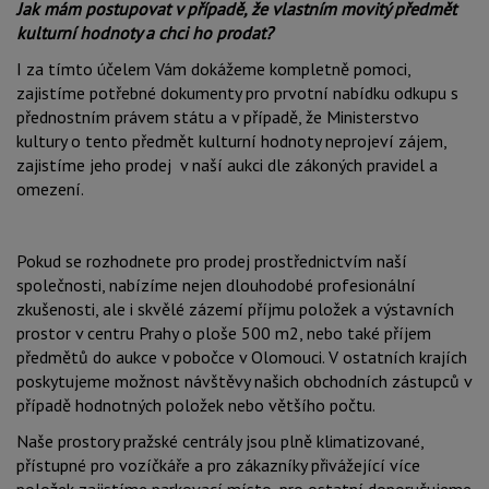
Jak mám postupovat v případě, že vlastním movitý předmět
kulturní hodnoty a chci ho prodat?
I za tímto účelem Vám dokážeme kompletně pomoci,
zajistíme potřebné dokumenty pro prvotní nabídku odkupu s
přednostním právem státu a v případě, že Ministerstvo
kultury o tento předmět kulturní hodnoty neprojeví zájem,
zajistíme jeho prodej v naší aukci dle zákoných pravidel a
omezení.
Pokud se rozhodnete pro prodej prostřednictvím naší
společnosti, nabízíme nejen dlouhodobé profesionální
zkušenosti, ale i skvělé zázemí příjmu položek a výstavních
prostor v centru Prahy o ploše 500 m2, nebo také příjem
předmětů do aukce v pobočce v Olomouci. V ostatních krajích
poskytujeme možnost návštěvy našich obchodních zástupců v
případě hodnotných položek nebo většího počtu.
Naše prostory pražské centrály jsou plně klimatizované,
přístupné pro vozíčkáře a pro zákazníky přivážející více