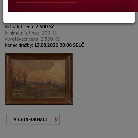
Marcel Mortier
Autor:
13. KRAJINA
Aktuální cena:
2 500 Kč
Minimální příhoz: 200 Kč
Vyvolávací cena: 2 500 Kč
Konec dražby:
13.08.2026 20:06 SELČ
VÍCE INFORMACÍ