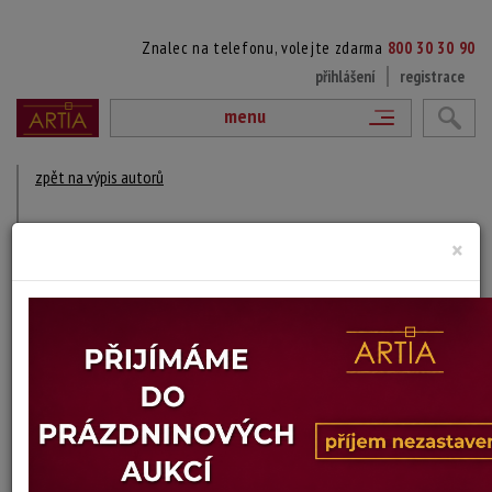
Znalec na telefonu, volejte zdarma
800 30 30 90
přihlášení
registrace
menu
zpět na výpis autorů
MARCEL MORTIER
×
1919 Belgie - 2005
DÍLA V AUKCÍCH