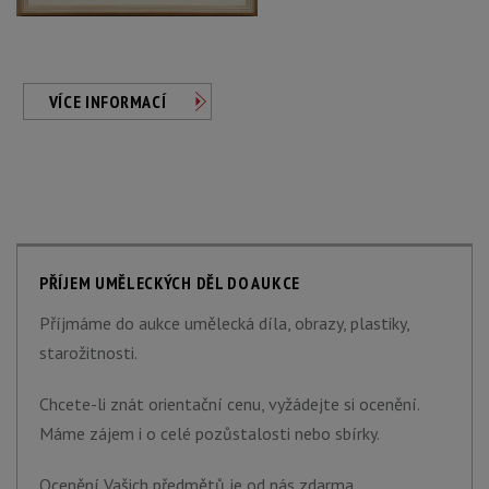
VÍCE INFORMACÍ
PŘÍJEM UMĚLECKÝCH DĚL DO AUKCE
Příjmáme do aukce umělecká díla, obrazy, plastiky,
starožitnosti.
Chcete-li znát orientační cenu, vyžádejte si ocenění.
Máme zájem i o celé pozůstalosti nebo sbírky.
Ocenění Vašich předmětů je od nás zdarma.