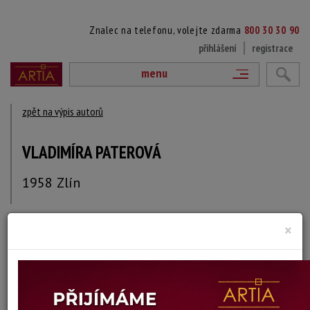
Znalec na telefonu, volejte zdarma
800 30 30 90
přihlášení
registrace
menu
zpět na výpis autorů
VLADIMÍRA PATEROVÁ
1958 Zlín
×
DÍLA V AUKCÍCH