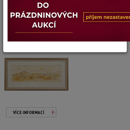
Vladimíra Paterová
Autor:
249. KONVOLUT 2KS - POHLED DO KRAJINY A
TROSKY II
Dosažená cena:
neprodáno
Vyvolávací cena: 400 Kč
Konec dražby:
09.07.2026 20:41 SELČ
VÍCE INFORMACÍ