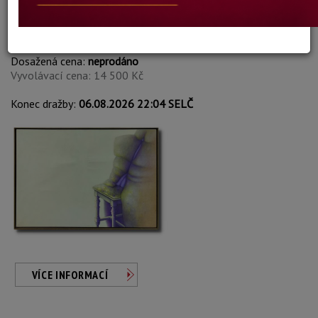
Eckehard Lehmann
Autor:
360. STUHL II. - XXL FORMÁT
Dosažená cena:
neprodáno
Vyvolávací cena: 14 500 Kč
Konec dražby:
06.08.2026 22:04 SELČ
VÍCE INFORMACÍ