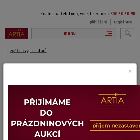
Znalec na telefonu, volejte zdarma
800 30 30 90
přihlášení
registrace
menu
zpět na výpis autorů
ECKEHARD LEHMANN
×
1942 Lubań, Polsko
DÍLA V AUKCÍCH