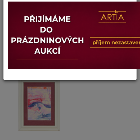
Dalibor Říhánek
Autor:
179. PODZIM
Dosažená cena:
Dostupné po přihlášení
Vyvolávací cena: 1 200 Kč
Konec dražby:
12.07.2022 21:34 SELČ