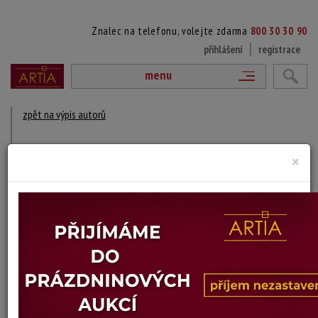
Znalec na telefonu, volejte zdarma
800 30 30 90
přihlášení
registrace
menu
zpět na výpis autorů
VLADIMIR MITROVIĆ
×
1953 Trnava, Srbsko - 2016 Srbsko
DÍLA V AUKCÍCH