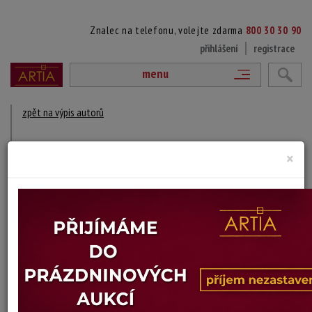
Znalec na telefonu, volejte zdarma
800 30 30 90
přihlášení
registrace
menu
zpět na výpis autorů
JIŘÍ KARMAZÍN
×
1932 Dožice - 2021 Laciná, Myštice
DÍLA V AUKCÍCH