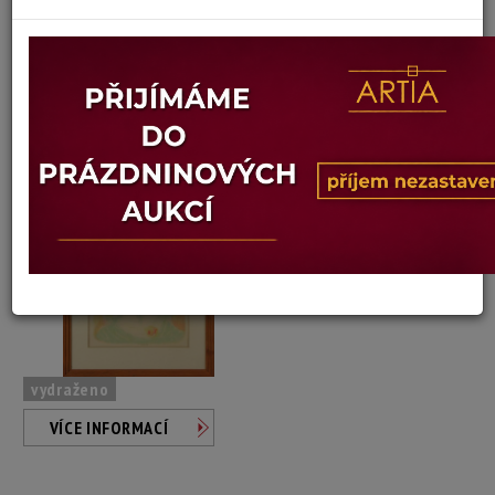
Vladimír Sychra
Autor:
289. DÁMA V KLOBOUKU
Dosažená cena:
Dostupné po přihlášení
Vyvolávací cena: 500 Kč
Konec dražby:
10.02.2020 18:47 SEČ
vydraženo
VÍCE INFORMACÍ