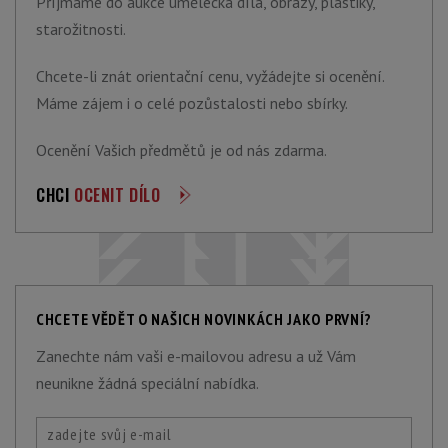
Příjmáme do aukce umělecká díla, obrazy, plastiky,
starožitnosti.
Chcete-li znát orientační cenu, vyžádejte si ocenění.
Máme zájem i o celé pozůstalosti nebo sbírky.
Ocenění Vašich předmětů je od nás zdarma.
CHCI
OCENIT DÍLO
CHCETE VĚDĚT O NAŠICH NOVINKÁCH JAKO PRVNÍ?
Zanechte nám vaši e-mailovou adresu a už Vám
neunikne žádná speciální nabídka.