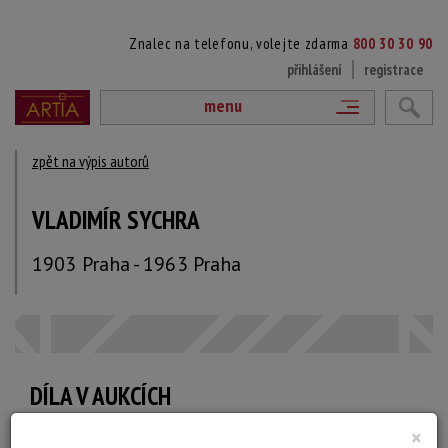
Znalec na telefonu, volejte zdarma
800 30 30 90
přihlášení
registrace
menu
zpět na výpis autorů
VLADIMÍR SYCHRA
1903 Praha - 1963 Praha
DÍLA V AUKCÍCH
×