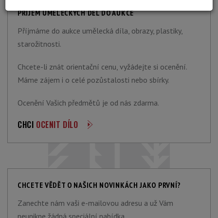
PŘÍJEM UMĚLECKÝCH DĚL DO AUKCE
Příjmáme do aukce umělecká díla, obrazy, plastiky,
starožitnosti.
Chcete-li znát orientační cenu, vyžádejte si ocenění.
Máme zájem i o celé pozůstalosti nebo sbírky.
Ocenění Vašich předmětů je od nás zdarma.
CHCI
OCENIT DÍLO
CHCETE VĚDĚT O NAŠICH NOVINKÁCH JAKO PRVNÍ?
Zanechte nám vaši e-mailovou adresu a už Vám
neunikne žádná speciální nabídka.