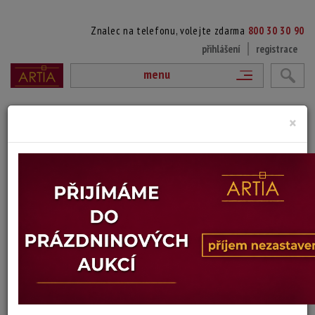
Znalec na telefonu, volejte zdarma
800 30 30 90
přihlášení
registrace
menu
zpět na výpis autorů
×
LISBETH BARTOŠOVÁ
1943 Zurich - ?
DÍLA V AUKCÍCH