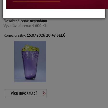
Ann Wåhlström
Autor:
261. VÁZA /SIGNOVÁNO, DATOVÁNO
Dosažená cena:
neprodáno
Vyvolávací cena: 4 600 Kč
Konec dražby:
15.07.2026 20:48 SELČ
VÍCE INFORMACÍ