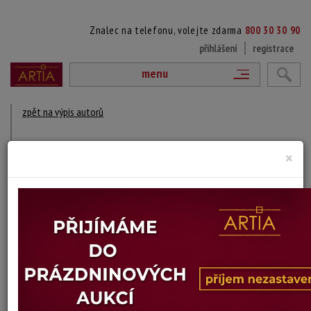
Znalec na telefonu, volejte zdarma
800 30 30 90
přihlášení
registrace
menu
zpět na výpis autorů
ANN WÅHLSTRÖM
×
1957 Stockholm - ?
DÍLA V AUKCÍCH