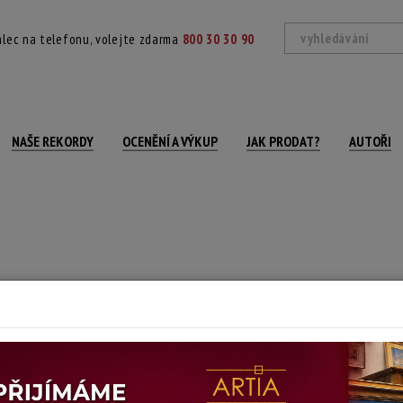
lec na telefonu, volejte zdarma
800 30 30 90
NAŠE REKORDY
OCENĚNÍ A VÝKUP
JAK PRODAT?
AUTOŘI