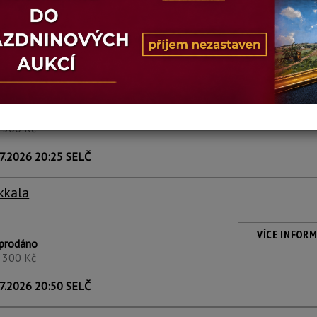
kkala
EVERNÍ POLÁRNÍ ZÁŘE"
VÍCE INFORM
prodáno
1 500 Kč
7.2026 20:25 SELČ
kkala
VÍCE INFORM
prodáno
1 300 Kč
7.2026 20:50 SELČ