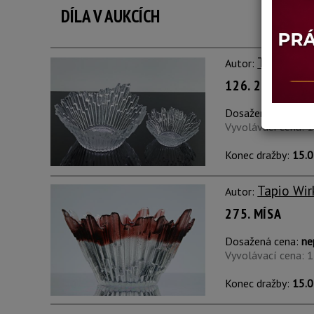
DÍLA V AUKCÍCH
Tapio Wir
Autor:
126. 2 MÍSY "S
Dosažená cena:
ne
Vyvolávací cena: 
Konec dražby:
15.0
Tapio Wir
Autor:
275. MÍSA
Dosažená cena:
ne
Vyvolávací cena: 
Konec dražby:
15.0