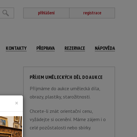
přihlášení
registrace
KONTAKTY
PŘEPRAVA
REZERVACE
NÁPOVĚDA
PŘÍJEM UMĚLECKÝCH DĚL DO AUKCE
Příjmáme do aukce umělecká díla,
obrazy, plastiky, starožitnosti.
×
Chcete-li znát orientační cenu,
vyžádejte si ocenění. Máme zájem i o
celé pozůstalosti nebo sbírky.