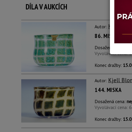
DÍLA V AUKCÍCH
Kjell Blo
Autor:
86. MISKA
Dosažená cena:
ne
Vyvolávací cena: 
Konec dražby:
15.0
Kjell Blo
Autor:
144. MISKA
Dosažená cena:
ne
Vyvolávací cena: 
Konec dražby:
15.0