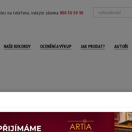
lec na telefonu, volejte zdarma
800 30 30 90
NAŠE REKORDY
OCENĚNÍ A VÝKUP
JAK PRODAT?
AUTOŘI