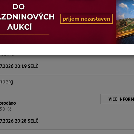
mberg
VÍCE INFORM
prodáno
1 500 Kč
7.2026 20:19 SELČ
mberg
VÍCE INFORM
prodáno
650 Kč
7.2026 20:28 SELČ