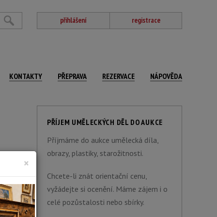
přihlášení
registrace
KONTAKTY
PŘEPRAVA
REZERVACE
NÁPOVĚDA
PŘÍJEM UMĚLECKÝCH DĚL DO AUKCE
Příjmáme do aukce umělecká díla,
obrazy, plastiky, starožitnosti.
×
Chcete-li znát orientační cenu,
vyžádejte si ocenění. Máme zájem i o
celé pozůstalosti nebo sbírky.