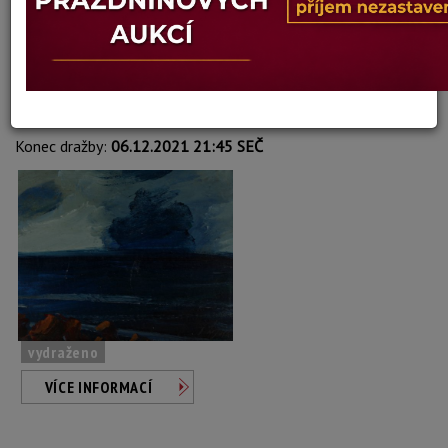
Oldřich Lajsek
Autor:
312. PO BOUŘI
Dosažená cena:
Dostupné po přihlášení
Vyvolávací cena: 800 Kč
Konec dražby:
06.12.2021 21:45 SEČ
vydraženo
VÍCE INFORMACÍ