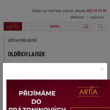
Znalec na telefonu, volejte zdarma
800 30 30 90
přihlášení
registrace
menu
zpět na výpis autorů
OLDŘICH LAJSEK
1925 Křesetice - ?
×
DÍLA V AUKCÍCH