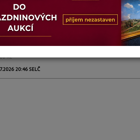
penhagen
 ČAJOVÉ SVÍČKY
VÍCE INFORM
prodáno
500 Kč
7.2026 20:46 SELČ