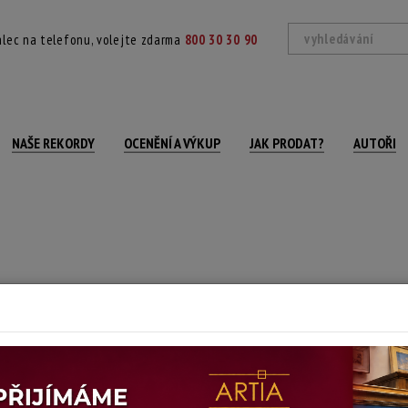
lec na telefonu, volejte zdarma
800 30 30 90
NAŠE REKORDY
OCENĚNÍ A VÝKUP
JAK PRODAT?
AUTOŘI