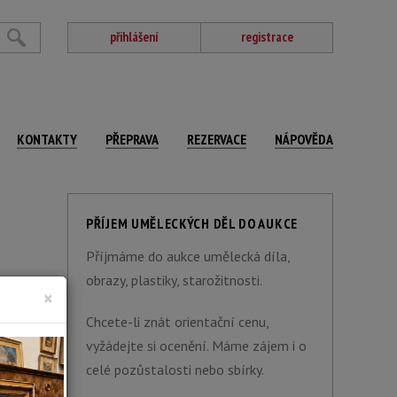
přihlášení
registrace
KONTAKTY
PŘEPRAVA
REZERVACE
NÁPOVĚDA
PŘÍJEM UMĚLECKÝCH DĚL DO AUKCE
Příjmáme do aukce umělecká díla,
obrazy, plastiky, starožitnosti.
×
Chcete-li znát orientační cenu,
vyžádejte si ocenění. Máme zájem i o
celé pozůstalosti nebo sbírky.