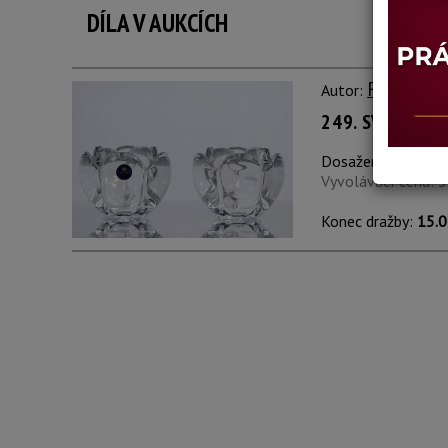
DÍLA V AUKCÍCH
Royal Co
Autor:
249. SVÍCNY NA
Dosažená cena:
ne
Vyvolávací cena: 
Konec dražby:
15.0