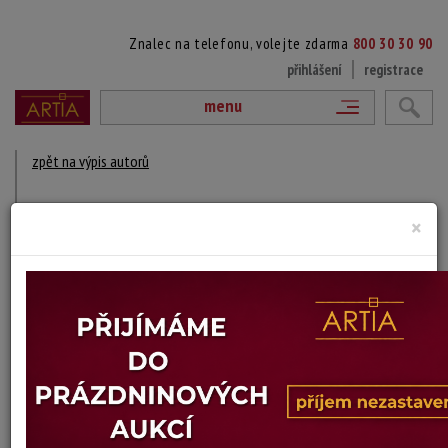
Znalec na telefonu, volejte zdarma
800 30 30 90
přihlášení
registrace
menu
zpět na výpis autorů
VICTOR MAX HUTSCHENREITER
×
1828 - ?
DÍLA V AUKCÍCH