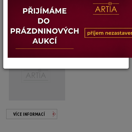
Modra Keramika
Autor:
248. 4KS KERAMICKÝCH TALÍŘKŮ
Dosažená cena:
neprodáno
Vyvolávací cena: 400 Kč
Konec dražby:
13.11.2025 20:41 SEČ
VÍCE INFORMACÍ