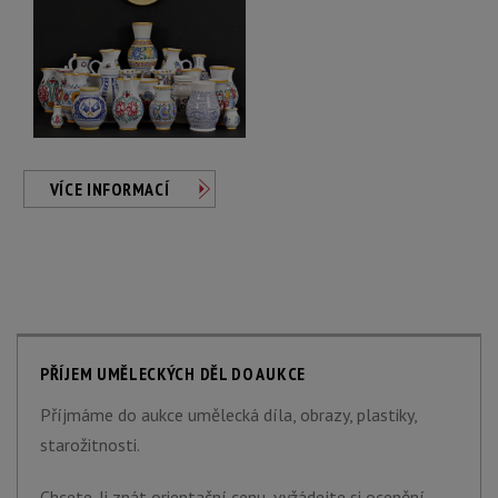
VÍCE INFORMACÍ
PŘÍJEM UMĚLECKÝCH DĚL DO AUKCE
Příjmáme do aukce umělecká díla, obrazy, plastiky,
starožitnosti.
Chcete-li znát orientační cenu, vyžádejte si ocenění.