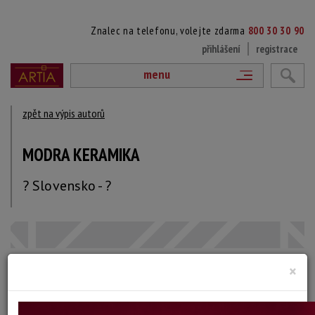
Znalec na telefonu, volejte zdarma
800 30 30 90
přihlášení
registrace
menu
zpět na výpis autorů
MODRA KERAMIKA
? Slovensko - ?
×
DÍLA V AUKCÍCH