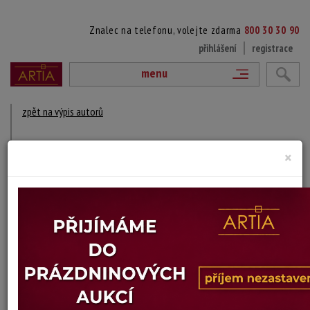
Znalec na telefonu, volejte zdarma
800 30 30 90
přihlášení
registrace
menu
zpět na výpis autorů
JURGEN WRANGEL
×
1881 Genarp - 1957
DÍLA V AUKCÍCH