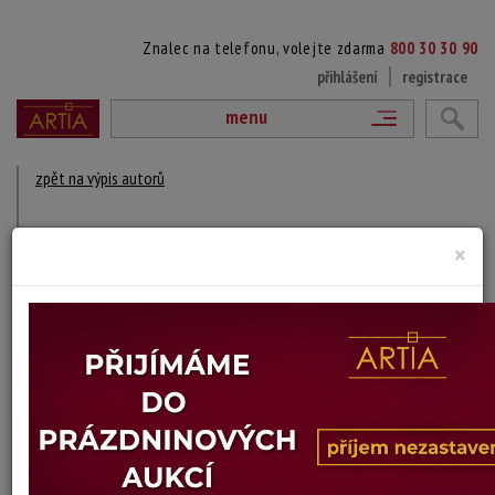
Znalec na telefonu, volejte zdarma
800 30 30 90
přihlášení
registrace
menu
zpět na výpis autorů
JAROSLAV BAUMBRUCK
×
1921 Praha, Česká republika - 1960 Varna,
Bulharsko
DÍLA V AUKCÍCH