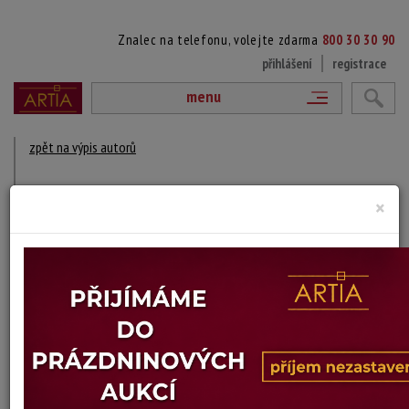
Znalec na telefonu, volejte zdarma
800 30 30 90
přihlášení
registrace
menu
zpět na výpis autorů
OTTO ECKERT
×
1910 Kralovice - 1995 Praha
DÍLA V AUKCÍCH