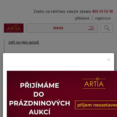
Znalec na telefonu, volejte zdarma
800 30 30 90
přihlášení
registrace
menu
zpět na výpis autorů
KAROLÍNA GUTOVÁ PIRKLOVÁ
×
1937 Praha
DÍLA V AUKCÍCH