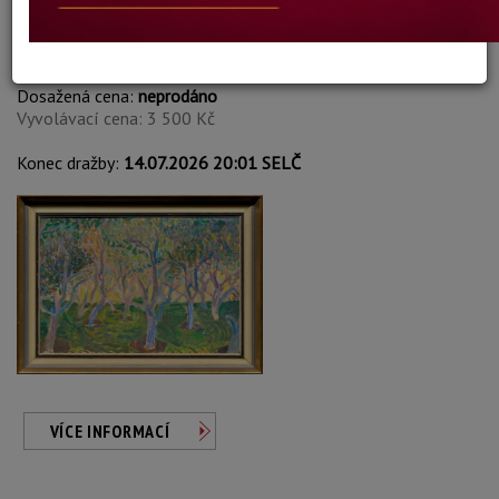
Kenny Wenkel
Autor:
10. STROMY
Dosažená cena:
neprodáno
Vyvolávací cena: 3 500 Kč
Konec dražby:
14.07.2026 20:01 SELČ
VÍCE INFORMACÍ