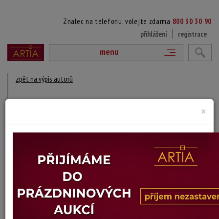
Znalec na telefonu, volejte zdarma
800 30 30 90
přihlášení
registrace
menu
zpět na výpis autorů
KENNY WENKEL
×
1916 Göteborg, Švédsko - 1979
DÍLA V AUKCÍCH