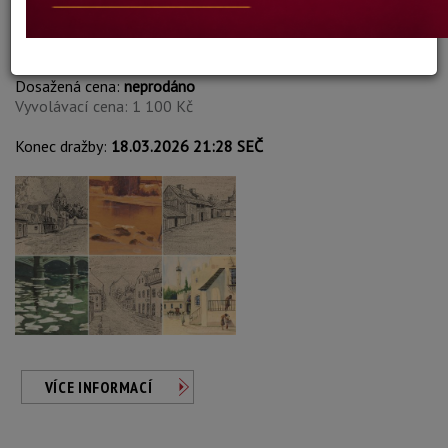
Helge du Puy
Autor:
356. KONVOLUT ŠESTI DĚL - HELGE DU PUY
Dosažená cena:
neprodáno
Vyvolávací cena: 1 100 Kč
Konec dražby:
18.03.2026 21:28 SEČ
VÍCE INFORMACÍ