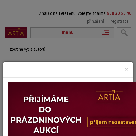
Znalec na telefonu, volejte zdarma
800 30 30 90
přihlášení
registrace
menu
zpět na výpis autorů
HELGE DU PUY
×
1905 Švédsko - 1965
DÍLA V AUKCÍCH