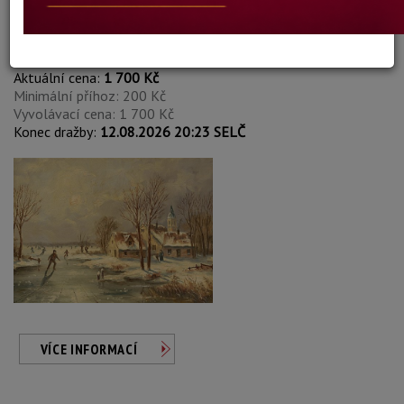
Heinz Nehren
Autor:
48. BRUSLAŘI
Aktuální cena:
1 700 Kč
Minimální příhoz: 200 Kč
Vyvolávací cena: 1 700 Kč
Konec dražby:
12.08.2026 20:23 SELČ
VÍCE INFORMACÍ