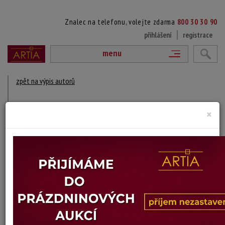
Znalec na telefonu, volejte zdarma
800 30 30 90
přihlášení
registrace
menu
zpět na výpis autorů
HEINZ NEHREN
×
1919 ?
DÍLA V AUKCÍCH