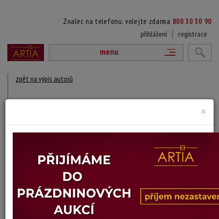
Znalec na telefonu, volejte zdarma
800 30 30 90
přihlášení
registrace
menu
zpět na výpis autorů
ALLAN ASBERG
×
1907 Švédsko - 1952 ?
DÍLA V AUKCÍCH