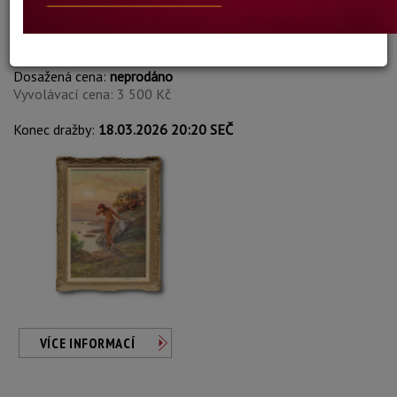
Sten Ekendahl
Autor:
84. KOUPEL
Dosažená cena:
neprodáno
Vyvolávací cena: 3 500 Kč
Konec dražby:
18.03.2026 20:20 SEČ
VÍCE INFORMACÍ