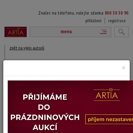
Znalec na telefonu, volejte zdarma
800 30 30 90
přihlášení
registrace
menu
zpět na výpis autorů
STEN EKENDAHL
×
1897 Švédsko - 1968 ?
DÍLA V AUKCÍCH