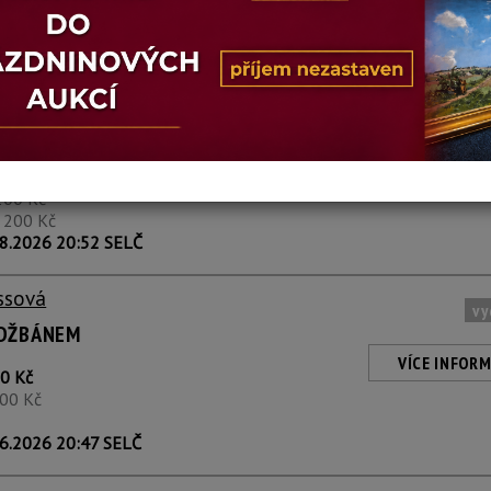
ssová
OSLED
VÍCE INFORM
00 Kč
200 Kč
1 200 Kč
8.2026 20:52 SELČ
ssová
vy
E DŽBÁNEM
VÍCE INFORM
0 Kč
800 Kč
6.2026 20:47 SELČ