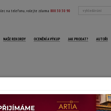
lec na telefonu, volejte zdarma
800 30 30 90
NAŠE REKORDY
OCENĚNÍ A VÝKUP
JAK PRODAT?
AUTOŘI