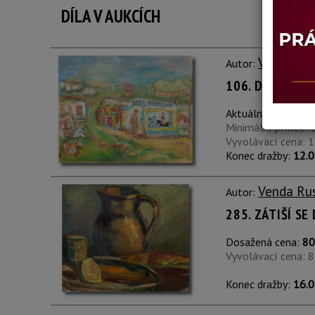
DÍLA V AUKCÍCH
Venda Ru
Autor:
106. DNES NAP
Aktuální cena:
1 2
Minimální příhoz: 
Vyvolávací cena: 
Konec dražby:
12.0
Venda Ru
Autor:
285. ZÁTIŠÍ S
Dosažená cena:
80
Vyvolávací cena: 
Konec dražby:
16.0