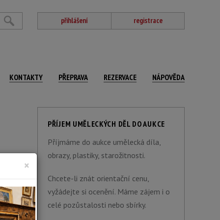
přihlášení
registrace
KONTAKTY
PŘEPRAVA
REZERVACE
NÁPOVĚDA
PŘÍJEM UMĚLECKÝCH DĚL DO AUKCE
Příjmáme do aukce umělecká díla,
obrazy, plastiky, starožitnosti.
×
Chcete-li znát orientační cenu,
vyžádejte si ocenění. Máme zájem i o
celé pozůstalosti nebo sbírky.