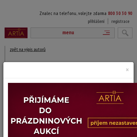
Znalec na telefonu, volejte zdarma
800 30 30 90
přihlášení
registrace
menu
zpět na výpis autorů
MARGARETE STOCK
×
? - ?
DÍLA V AUKCÍCH