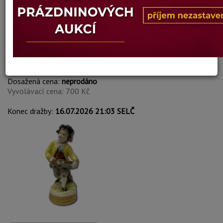
Rudolstadt
Autor:
253. MUZIKANT
Dosažená cena:
neprodáno
Vyvolávací cena: 700 Kč
Konec dražby:
16.07.2026 21:03 SELČ