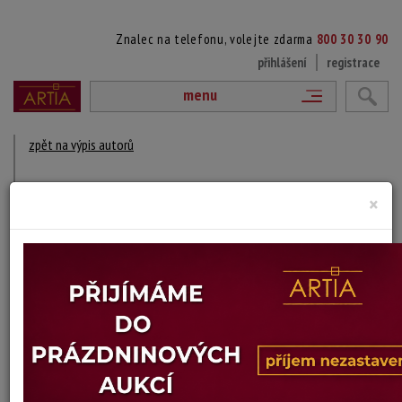
Znalec na telefonu, volejte zdarma
800 30 30 90
přihlášení
registrace
menu
zpět na výpis autorů
PETER LÜBBERS
×
? - ?
DÍLA V AUKCÍCH