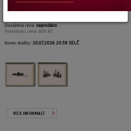
Peter Lübbers
Autor:
460. KONVOLUT 2KS
Dosažená cena:
neprodáno
Vyvolávací cena: 600 Kč
Konec dražby:
20.07.2026 20:38 SELČ
VÍCE INFORMACÍ