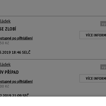
Sládek
vy
SE ZLOBÍ
VÍCE INFORM
stupné po přihlášení
350 Kč
5.2019 18:46 SELČ
Sládek
vy
ŮV PŘÍPAD
VÍCE INFORM
stupné po přihlášení
800 Kč
2.2019 21:09 SEČ