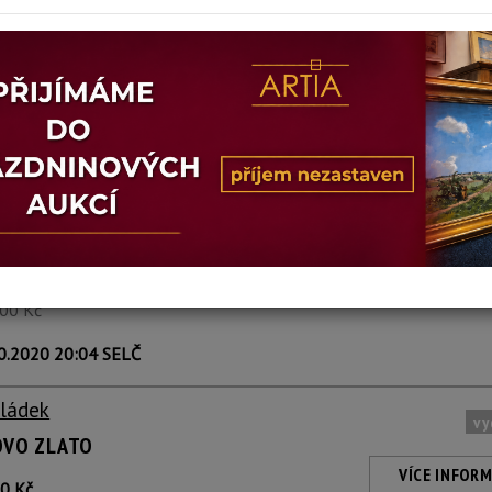
Sládek
vy
TÝCH NEHOD
VÍCE INFORM
stupné po přihlášení
350 Kč
2.2020 20:29 SEČ
Sládek
vy
VO ZLATO
VÍCE INFORM
stupné po přihlášení
600 Kč
0.2020 20:04 SELČ
Sládek
vy
OVO ZLATO
VÍCE INFORM
0 Kč