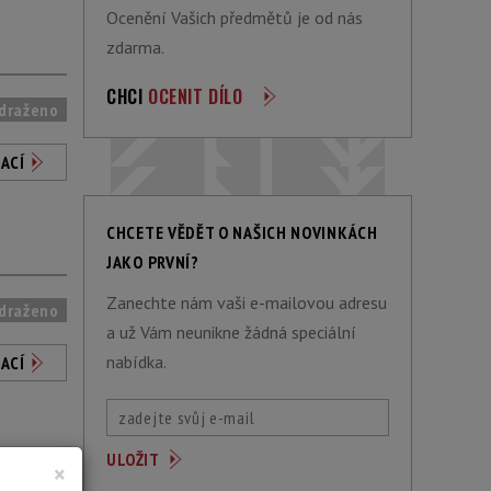
Ocenění Vašich předmětů je od nás
zdarma.
CHCI
OCENIT DÍLO
draženo
ACÍ
CHCETE VĚDĚT O NAŠICH NOVINKÁCH
JAKO PRVNÍ?
Zanechte nám vaši e-mailovou adresu
draženo
a už Vám neunikne žádná speciální
nabídka.
ACÍ
×