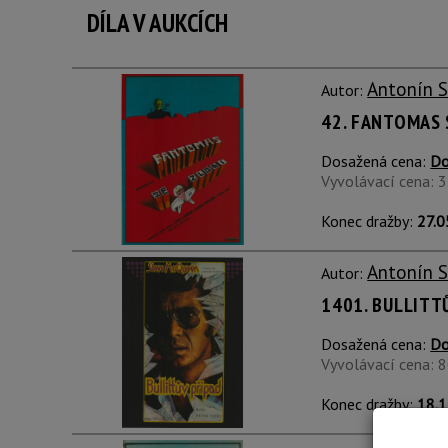
DÍLA V AUKCÍCH
Antonín 
Autor:
42. FANTOMAS 
Dosažená cena:
Do
Vyvolávací cena: 
Konec dražby:
27.0
Antonín 
Autor:
1401. BULLITT
Dosažená cena:
Do
Vyvolávací cena: 
Konec dražby:
18.1