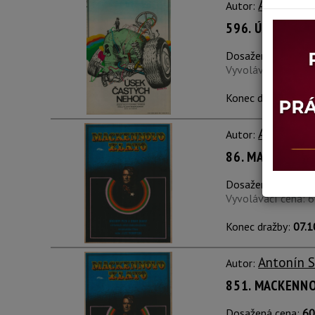
Antonín 
Autor:
596. ÚSEK ČAS
Dosažená cena:
Do
Vyvolávací cena: 
Konec dražby:
03.0
Antonín 
Autor:
86. MACKENNO
Dosažená cena:
Do
Vyvolávací cena: 
Konec dražby:
07.1
Antonín 
Autor:
851. MACKENN
Dosažená cena:
60