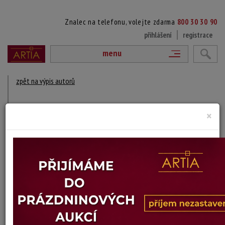
Znalec na telefonu, volejte zdarma
800 30 30 90
přihlášení
registrace
menu
zpět na výpis autorů
JIŘÍ CHYSKÝ
×
?
Fotograf
DÍLA V AUKCÍCH