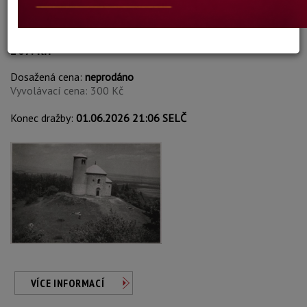
Jiří Chyský
Autor:
267. ŘÍP
Dosažená cena:
neprodáno
Vyvolávací cena: 300 Kč
Konec dražby:
01.06.2026 21:06 SELČ
VÍCE INFORMACÍ