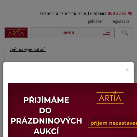
Znalec na telefonu, volejte zdarma
800 30 30 90
přihlášení
registrace
menu
zpět na výpis autorů
MAXIM SEIBOLD
×
?
DÍLA V AUKCÍCH