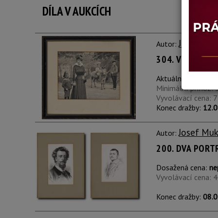
DÍLA V AUKCÍCH
Josef Mu
Autor:
304. V ZOOLOG
Aktuální cena:
7 5
Minimální příhoz: 
Vyvolávací cena: 
Konec dražby:
12.0
Josef Mu
Autor:
200. DVA PORT
Dosažená cena:
ne
Vyvolávací cena: 
Konec dražby:
08.0