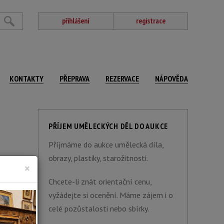
přihlášení
registrace
KONTAKTY
PŘEPRAVA
REZERVACE
NÁPOVĚDA
PŘÍJEM UMĚLECKÝCH DĚL DO AUKCE
Příjmáme do aukce umělecká díla,
obrazy, plastiky, starožitnosti.
×
Chcete-li znát orientační cenu,
vyžádejte si ocenění. Máme zájem i o
celé pozůstalosti nebo sbírky.