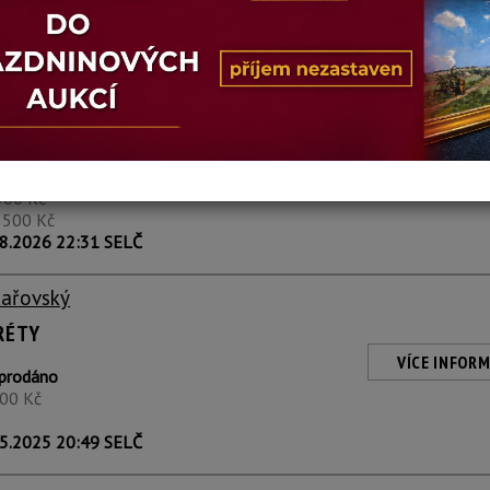
kařovský
ICKÉ ZAHRADĚ
VÍCE INFORM
00 Kč
500 Kč
7 500 Kč
8.2026 22:31 SELČ
kařovský
RÉTY
VÍCE INFORM
prodáno
400 Kč
5.2025 20:49 SELČ