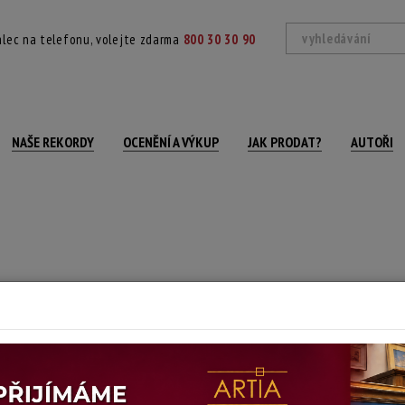
lec na telefonu, volejte zdarma
800 30 30 90
NAŠE REKORDY
OCENĚNÍ A VÝKUP
JAK PRODAT?
AUTOŘI