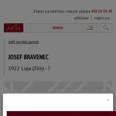
Znalec na telefonu, volejte zdarma
800 30 30 90
přihlášení
registrace
menu
zpět na výpis autorů
JOSEF BRAVENEC
1922 Lípa (Zlín) - ?
×
DÍLA V AUKCÍCH