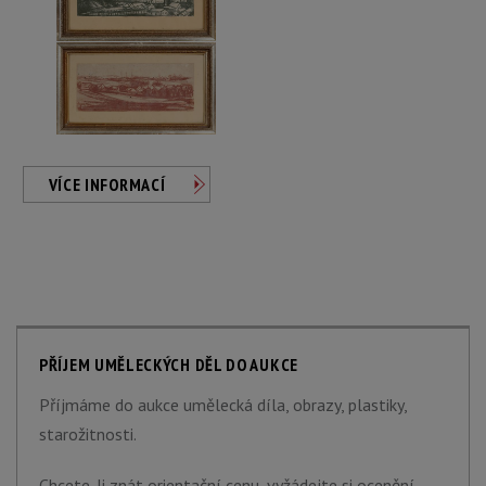
VÍCE INFORMACÍ
PŘÍJEM UMĚLECKÝCH DĚL DO AUKCE
Příjmáme do aukce umělecká díla, obrazy, plastiky,
starožitnosti.
Chcete-li znát orientační cenu, vyžádejte si ocenění.