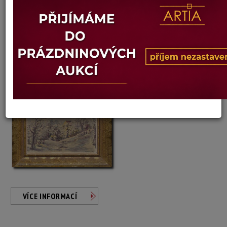
Josef Bravenec
Autor:
8. JINOVATKA
Aktuální cena:
500 Kč
Minimální příhoz: 100 Kč
Vyvolávací cena: 500 Kč
Konec dražby:
12.08.2026 20:03 SELČ
VÍCE INFORMACÍ