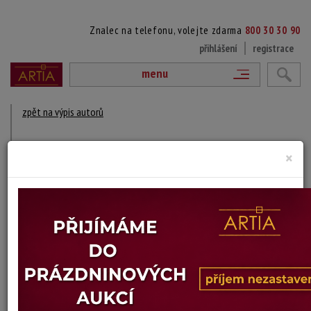
Znalec na telefonu, volejte zdarma
800 30 30 90
přihlášení
registrace
menu
zpět na výpis autorů
VILÉM LOGNER
×
1910 - 1991
DÍLA V AUKCÍCH