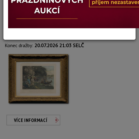
Adrien Moreau
Autor:
767. U ZÁMKU
Dosažená cena:
neprodáno
Vyvolávací cena: 1 700 Kč
Konec dražby:
20.07.2026 21:03 SELČ
VÍCE INFORMACÍ