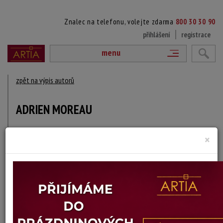
Znalec na telefonu, volejte zdarma
800 30 30 90
přihlášení
registrace
menu
zpět na výpis autorů
ADRIEN MOREAU
1843 Troyes - 1906 Paříž
×
DÍLA V AUKCÍCH