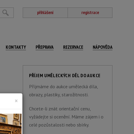
přihlášení
registrace
KONTAKTY
PŘEPRAVA
REZERVACE
NÁPOVĚDA
PŘÍJEM UMĚLECKÝCH DĚL DO AUKCE
Příjmáme do aukce umělecká díla,
obrazy, plastiky, starožitnosti.
×
Chcete-li znát orientační cenu,
vyžádejte si ocenění. Máme zájem i o
celé pozůstalosti nebo sbírky.