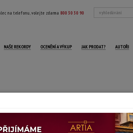
lec na telefonu, volejte zdarma
800 30 30 90
NAŠE REKORDY
OCENĚNÍ A VÝKUP
JAK PRODAT?
AUTOŘI