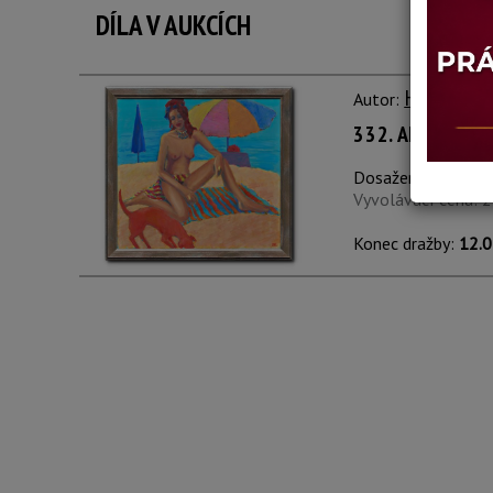
DÍLA V AUKCÍCH
Helen He
Autor:
332. AKT NA PL
Dosažená cena:
ne
Vyvolávací cena: 
Konec dražby:
12.0