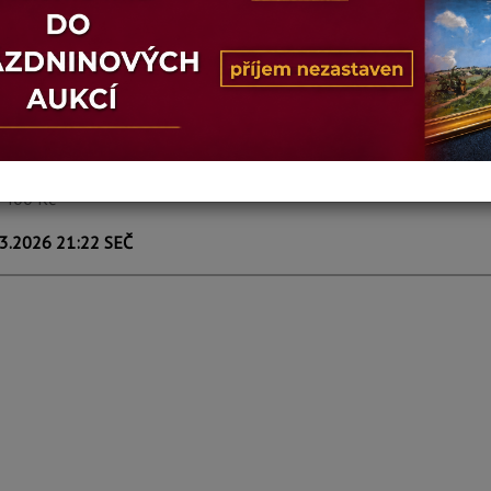
rbert
ÁŽI
VÍCE INFORM
prodáno
2 400 Kč
3.2026 21:22 SEČ