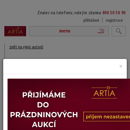
Znalec na telefonu, volejte zdarma
800 30 30 90
přihlášení
registrace
menu
zpět na výpis autorů
MARIE JAŇOUROVÁ BUBELOVÁ
×
1912 Ostrava - ?
DÍLA V AUKCÍCH