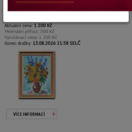
Marie Jaňourová Bubelová
Autor:
237. KYTICE VE DŽBÁNU
Aktuální cena:
1 200 Kč
Minimální příhoz: 200 Kč
Vyvolávací cena: 1 200 Kč
Konec dražby:
13.08.2026 21:58 SELČ
VÍCE INFORMACÍ