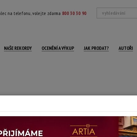
lec na telefonu, volejte zdarma
800 30 30 90
NAŠE REKORDY
OCENĚNÍ A VÝKUP
JAK PRODAT?
AUTOŘI