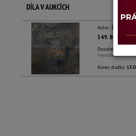
DÍLA V AUKCÍCH
Paolo Fer
Autor:
349. BLEU ALT
Dosažená cena:
ne
Vyvolávací cena: 
Konec dražby:
13.0