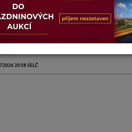
n
ERNATO
VÍCE INFORM
prodáno
3 500 Kč
7.2026 20:58 SELČ