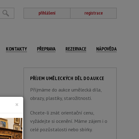
přihlášení
registrace
KONTAKTY
PŘEPRAVA
REZERVACE
NÁPOVĚDA
PŘÍJEM UMĚLECKÝCH DĚL DO AUKCE
Příjmáme do aukce umělecká díla,
obrazy, plastiky, starožitnosti.
×
Chcete-li znát orientační cenu,
vyžádejte si ocenění. Máme zájem i o
celé pozůstalosti nebo sbírky.