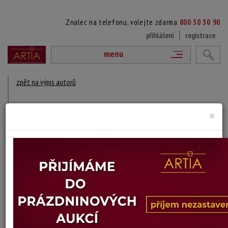
Znalec na telefonu, volejte zdarma
800 30 30 90
přihlášení
registrace
menu
zpět na výpis autorů
MAX MERKER
×
1861 - 1928
DÍLA V AUKCÍCH