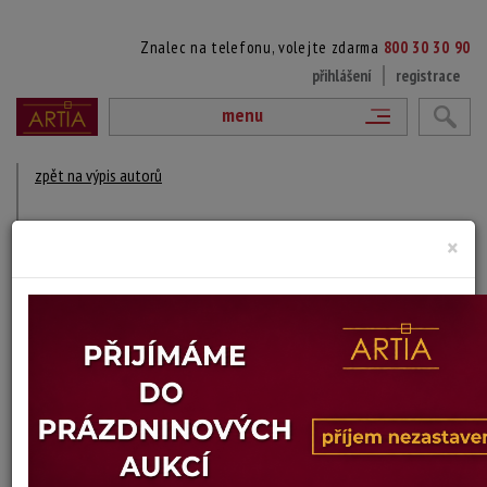
Znalec na telefonu, volejte zdarma
800 30 30 90
přihlášení
registrace
menu
zpět na výpis autorů
JAMES HILL
×
? - ?
DÍLA V AUKCÍCH