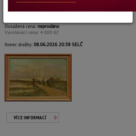
James Hill
Autor:
133. PASAČKA DOBYTKA
Dosažená cena:
neprodáno
Vyvolávací cena: 4 000 Kč
Konec dražby:
08.06.2026 20:38 SELČ
VÍCE INFORMACÍ