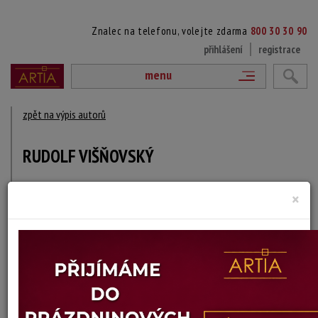
Znalec na telefonu, volejte zdarma
800 30 30 90
přihlášení
registrace
menu
zpět na výpis autorů
RUDOLF VIŠŇOVSKÝ
1954 Zákamenné, Slovensko
×
DÍLA V AUKCÍCH