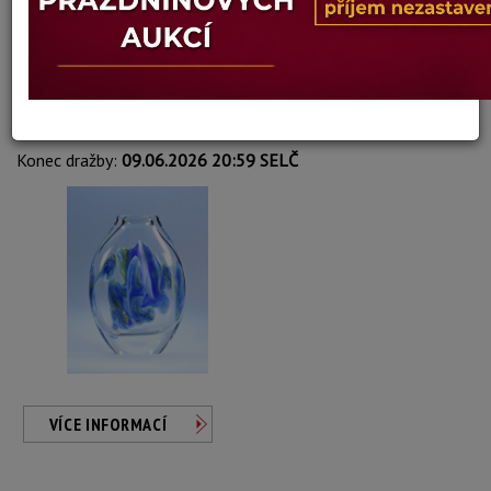
Rudolf Višňovský
Autor:
217. VÁZA
Dosažená cena:
neprodáno
Vyvolávací cena: 800 Kč
Konec dražby:
09.06.2026 20:59 SELČ
VÍCE INFORMACÍ