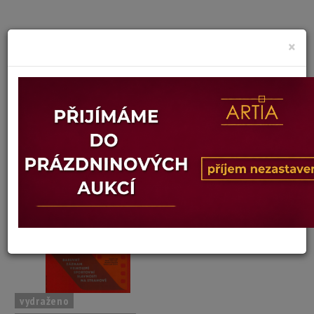
×
Miloslav Disman
Autor:
44. ČESKOSLOVENSKÁ SPARTAKIÁDA 1975
Dosažená cena:
300 Kč
Vyvolávací cena: 300 Kč
Konec dražby:
10.03.2025 19:02 SEČ
vydraženo