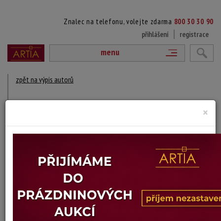
Znalec na telefonu, volejte zdarma
800 30 30 90
přihlášení
registrace
menu
zpět na výpis autorů
KÖRZINGER JÜRGEN
×
? ?
DÍLA V AUKCÍCH