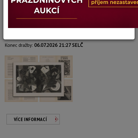
Henri-Georges Adam
Autor:
332. DERRIERE LE MIROIR NO. 24 - LUXUSNÍ EDICE
Dosažená cena:
neprodáno
Vyvolávací cena: 5 000 Kč
Konec dražby:
06.07.2026 21:27 SELČ
VÍCE INFORMACÍ