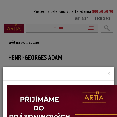
Znalec na telefonu, volejte zdarma
800 30 30 90
přihlášení
registrace
menu
zpět na výpis autorů
HENRI-GEORGES ADAM
1904 Paříž - 1967 Perros-Guirec, Francie
×
DÍLA V AUKCÍCH